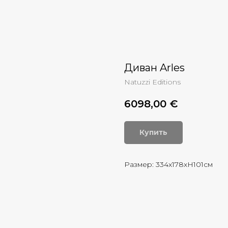
Диван Arles
Natuzzi Editions
6098,00
€
Купить
Размер: 334х178хH101см