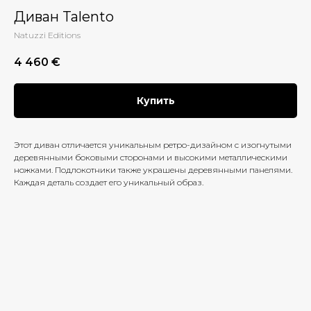
Диван Talento
Natuzzi Editions
4 460
€
Купить
Этот диван отличается уникальным ретро-дизайном с изогнутыми
деревянными боковыми сторонами и высокими металлическими
ножками. Подлокотники также украшены деревянными панелями.
Каждая деталь создает его уникальный образ.