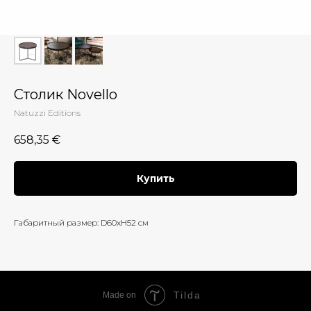
Столик Novello
Natuzzi Editions
658,35
€
Купить
Габаритный размер: D60xH52 см
Tilda
Made on