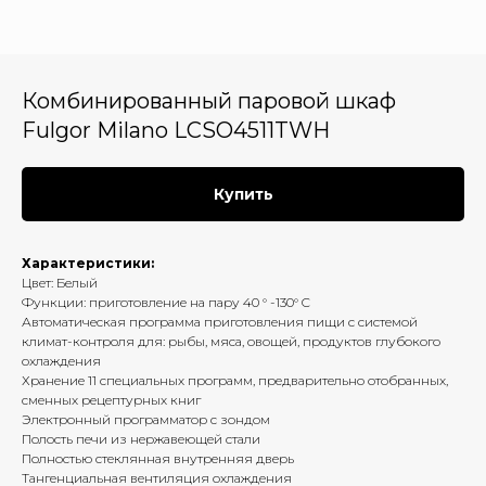
Комбинированный паровой шкаф
Fulgor Milano LCSO4511TWH
Купить
Характеристики:
Цвет: Белый
Функции: приготовление на пару 40 ° -130° C
Автоматическая программа приготовления пищи с системой
климат-контроля для: рыбы, мяса, овощей, продуктов глубокого
охлаждения
Хранение 11 специальных программ, предварительно отобранных,
сменных рецептурных книг
Электронный программатор c зондом
Полость печи из нержавеющей стали
Полностью стеклянная внутренняя дверь
Тангенциальная вентиляция охлаждения