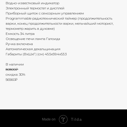
Водно-известковый индикатор
Электронный термостат и дисплей
Приборный щиток c сенсорным управлением
Programmable радиотехнический таймер (продолжительность
варки, конец продолжительности варки, мельчайший моторист,
термометр жарить в духовке)
Емкость 34 литра
Освещение печи лампа Галоида
Ручка включена
Автоматическая декальцинация
Габариты (ВхШхГ) (cм) 45.5х59.4х53.3
В наличии
80800₽
скидка: 30%
56560₽
Tilda
Made on