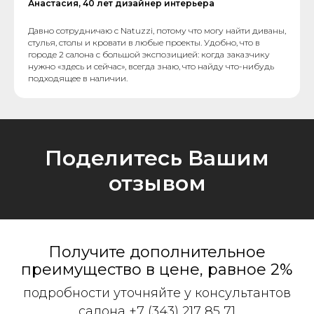
Анастасия, 40 лет дизайнер интерьера
Давно сотрудничаю с Natuzzi, потому что могу найти диваны,
стулья, столы и кровати в любые проекты. Удобно, что в
городе 2 салона с большой экспозицией: когда заказчику
нужно «здесь и сейчас», всегда знаю, что найду что-нибудь
подходящее в наличии.
Поделитесь Вашим
отзывом
Получите дополнительное
преимущество в цене, равное 2%
подробности уточняйте у консультантов
салона
+7 (343) 217 85 71