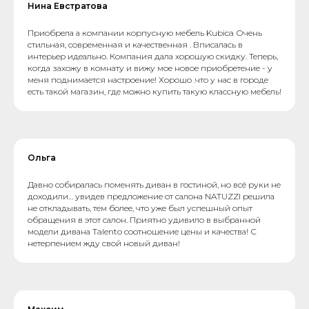
Нина Евстратова
Приобрела а компании корпусную мебель Kubica Очень
стильная, современная и качественная . Вписалась в
интерьер идеально. Компания дала хорошую скидку. Теперь,
когда захожу в комнату и вижу мое новое приобретение - у
меня поднимается настроение! Хорошо .что у нас в городе
есть такой магазин, где можно купить такую классную мебель!
Ольга
Давно собиралась поменять диван в гостиной, но всё руки не
доходили… увидев предложение от салона NATUZZI решила
не откладывать, тем более, что уже был успешный опыт
обращения в этот салон. Приятно удивило в выбранной
модели дивана Talento соотношение цены и качества! С
нетерпением жду свой новый диван!